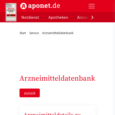
aponet.de - Das offizielle Gesundheitsportal der de
Notdienst
Apotheken
Arzneimitteldatenb
Start
Service
Arzneimitteldatenbank
Arzneimitteldatenbank
zurück