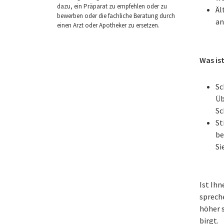
dazu, ein Präparat zu empfehlen oder zu
Äl
bewerben oder die fachliche Beratung durch
an
einen Arzt oder Apotheker zu ersetzen.
Was is
Sc
Üb
Sc
St
be
Si
Ist Ih
sprech
höher s
birgt.