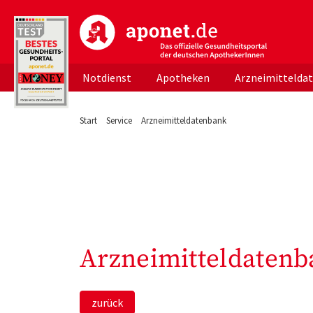
aponet.de - Das offizielle Gesundheitsportal d
Notdienst
Apotheken
Arzneimittelda
Start
Service
Arzneimitteldatenbank
Arzneimitteldatenb
zurück