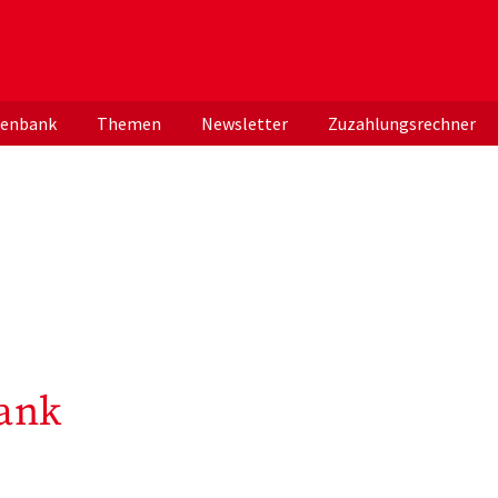
er deutschen ApothekerInnen
tenbank
Themen
Newsletter
Zuzahlungsrechner
ank