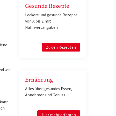
Gesunde Rezepte
Leckere und gesunde Rezepte
von A bis Z mit
Nährwertangaben.
edene
Zu den Rezepten
nd wie
Ernährung
Alles über gesundes Essen,
Abnehmen und Genuss.
 kann
ich
Hier mehr erfahren