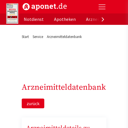
aponet.de - Das offizielle Gesundheitsportal der de
Notdienst
Apotheken
Arzneimitteldatenb
Start
Service
Arzneimitteldatenbank
Arzneimitteldatenbank
zurück