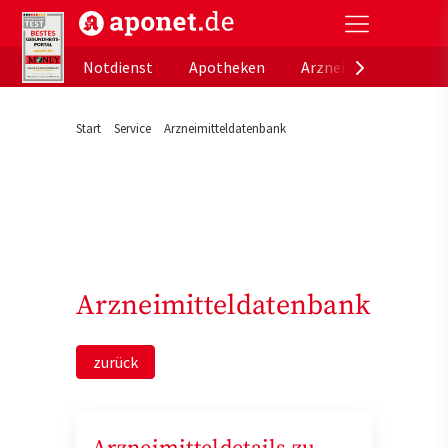
aponet.de - Das offizielle Gesundheitsportal der de
Notdienst
Apotheken
Arzneimitteldatenb
Start
Service
Arzneimitteldatenbank
Arzneimitteldatenbank
zurück