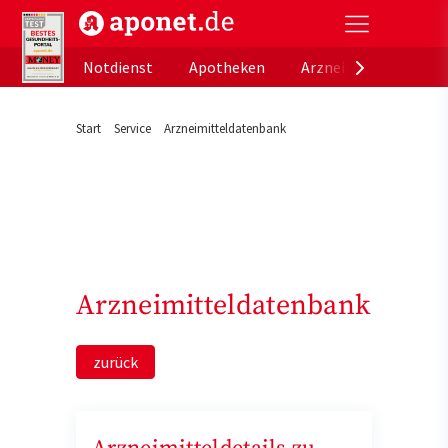
aponet.de - Das offizielle Gesundheitsportal der de
Notdienst
Apotheken
Arzneimitteldatenb
Start
Service
Arzneimitteldatenbank
Arzneimitteldatenbank
zurück