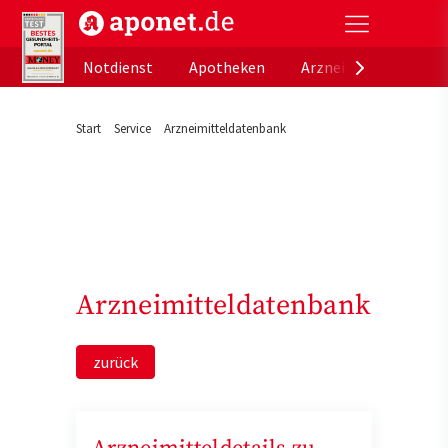
aponet.de - Das offizielle Gesundheitsportal der de
Notdienst
Apotheken
Arzneimitteldatenb
Start
Service
Arzneimitteldatenbank
Arzneimitteldatenbank
zurück