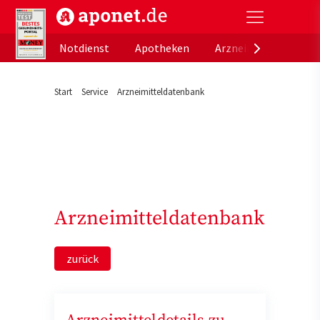
aponet.de - Das offizielle Gesundheitsportal der de
Notdienst
Apotheken
Arzneimitteldatenb
Start
Service
Arzneimitteldatenbank
Arzneimitteldatenbank
zurück