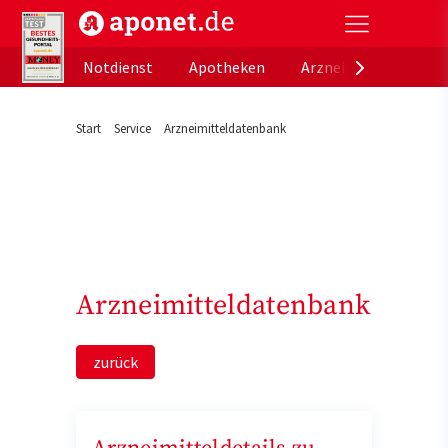
aponet.de - Das offizielle Gesundheitsportal der de
Notdienst
Apotheken
Arzneimitteldatenb
Start
Service
Arzneimitteldatenbank
Arzneimitteldatenbank
zurück