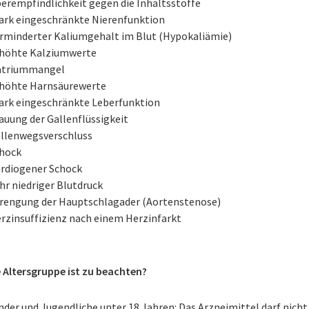
erempfindlichkeit gegen die Inhaltsstoffe
ark eingeschränkte Nierenfunktion
rminderter Kaliumgehalt im Blut (Hypokaliämie)
höhte Kalziumwerte
atriummangel
höhte Harnsäurewerte
ark eingeschränkte Leberfunktion
auung der Gallenflüssigkeit
llenwegsverschluss
hock
rdiogener Schock
hr niedriger Blutdruck
rengung der Hauptschlagader (Aortenstenose)
rzinsuffizienz nach einem Herzinfarkt
 Altersgruppe ist zu beachten?
nder und Jugendliche unter 18 Jahren: Das Arzneimittel darf nicht