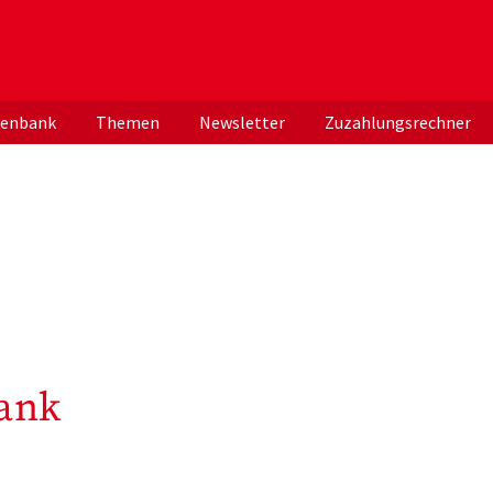
er deutschen ApothekerInnen
tenbank
Themen
Newsletter
Zuzahlungsrechner
ank