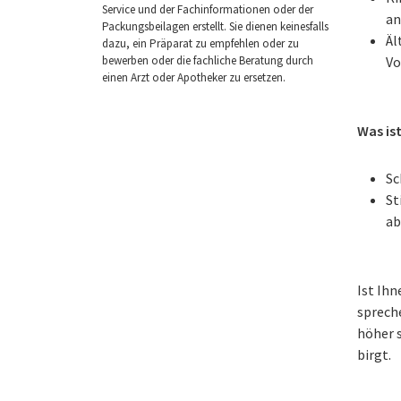
Service und der Fachinformationen oder der
an
Packungsbeilagen erstellt. Sie dienen keinesfalls
Äl
dazu, ein Präparat zu empfehlen oder zu
bewerben oder die fachliche Beratung durch
Vo
einen Arzt oder Apotheker zu ersetzen.
Was is
Sc
St
ab
Ist Ih
sprech
höher s
birgt.