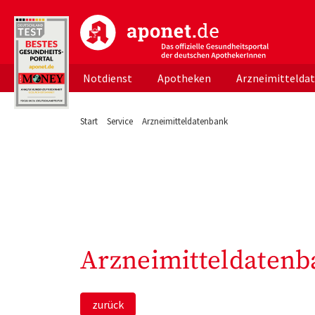
aponet.de - Das offizielle Gesundheitsportal d
Notdienst
Apotheken
Arzneimittelda
Start
Service
Arzneimitteldatenbank
Arzneimitteldatenb
zurück