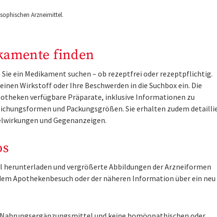
ophischen Arzneimittel.
kamente finden
Sie ein Medikament suchen – ob rezeptfrei oder rezeptpflichtig.
inen Wirkstoff oder Ihre Beschwerden in die Suchbox ein. Die
otheken verfügbare Präparate, inklusive Informationen zu
ichungsformen und Packungsgrößen. Sie erhalten zudem detailli
lwirkungen und Gegenanzeigen.
os
tel herunterladen und vergrößerte Abbildungen der Arzneiformen
r dem Apothekenbesuch oder der näheren Information über ein ne
ne Nahrungsergänzungsmittel und keine homöopathischen oder