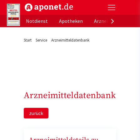
aponet.de - Das offizielle Gesundheitsportal der de
Notdienst
Apotheken
Arzneimitteldatenb
Start
Service
Arzneimitteldatenbank
Arzneimitteldatenbank
zurück