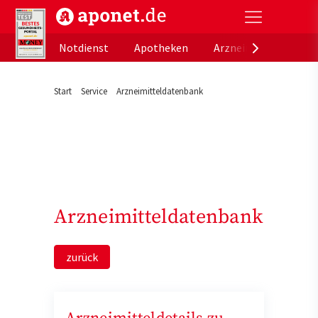
aponet.de - Das offizielle Gesundheitsportal der de
Notdienst
Apotheken
Arzneimitteldatenb
Start
Service
Arzneimitteldatenbank
Arzneimitteldatenbank
zurück