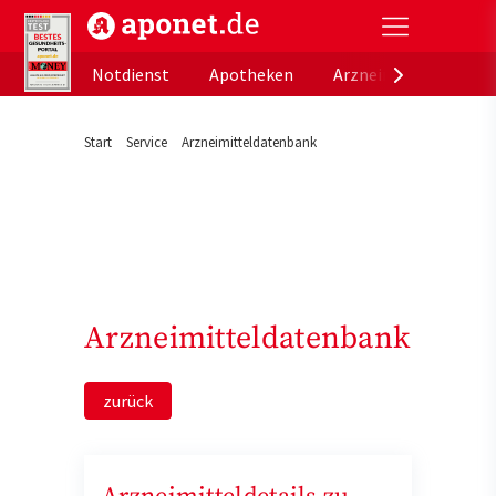
aponet.de - Das offizielle Gesundheitsportal der de
Notdienst
Apotheken
Arzneimitteldatenb
Start
Service
Arzneimitteldatenbank
Arzneimitteldatenbank
zurück