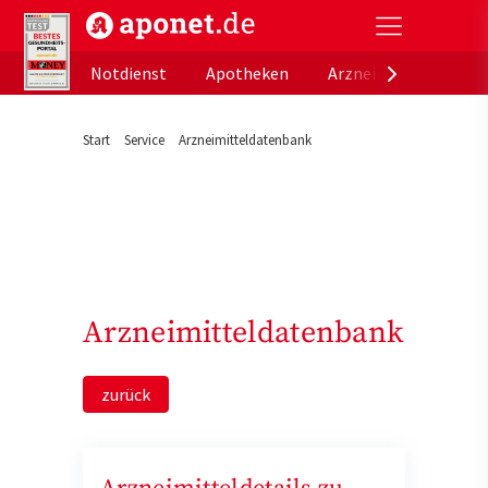
aponet.de - Das offizielle Gesundheitsportal der de
Notdienst
Apotheken
Arzneimitteldatenb
Start
Service
Arzneimitteldatenbank
Arzneimitteldatenbank
zurück