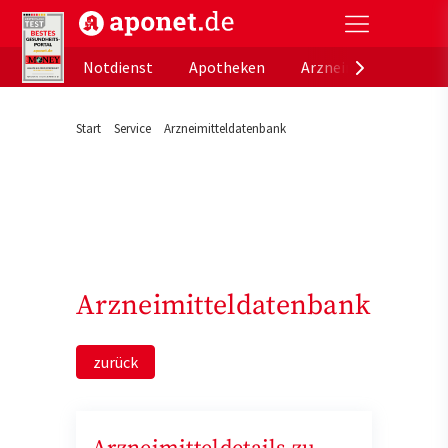
aponet.de - Das offizielle Gesundheitsportal der de
Notdienst
Apotheken
Arzneimitteldatenb
Start
Service
Arzneimitteldatenbank
Arzneimitteldatenbank
zurück