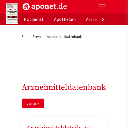
aponet.de - Das offizielle Gesundheitsportal der de
Notdienst
Apotheken
Arzneimitteldatenb
Start
Service
Arzneimitteldatenbank
Arzneimitteldatenbank
zurück