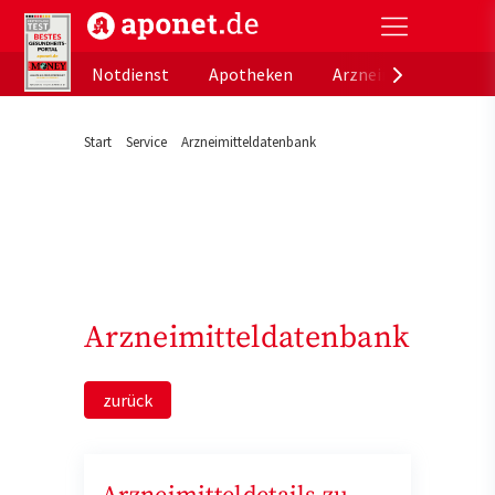
aponet.de - Das offizielle Gesundheitsportal der de
Notdienst
Apotheken
Arzneimitteldatenb
Start
Service
Arzneimitteldatenbank
Arzneimitteldatenbank
zurück