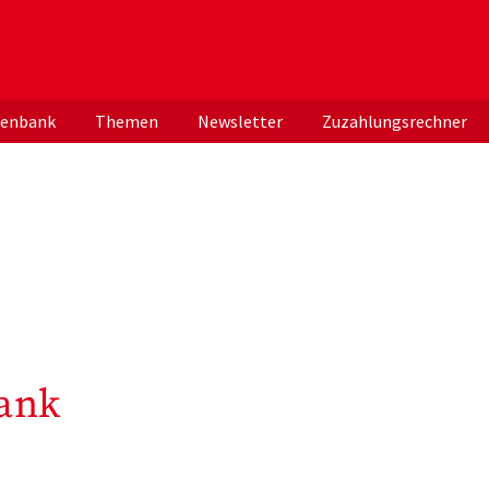
er deutschen ApothekerInnen
tenbank
Themen
Newsletter
Zuzahlungsrechner
ank