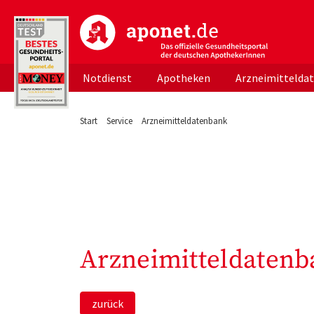
aponet.de - Das offizielle Gesundheitsportal d
Notdienst
Apotheken
Arzneimittelda
Start
Service
Arzneimitteldatenbank
Arzneimitteldatenb
zurück