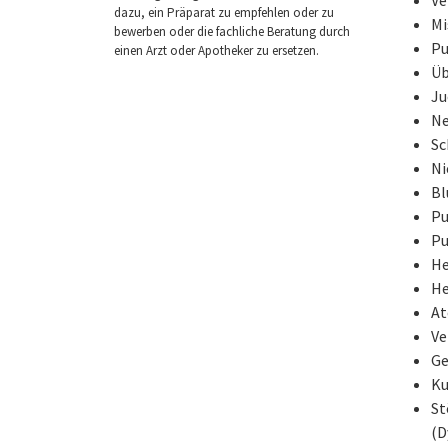
dazu, ein Präparat zu empfehlen oder zu
Mi
bewerben oder die fachliche Beratung durch
Pu
einen Arzt oder Apotheker zu ersetzen.
Üb
Ju
Ne
Sc
Ni
Bl
Pu
Pu
He
He
A
Ve
Ge
Ku
St
(D