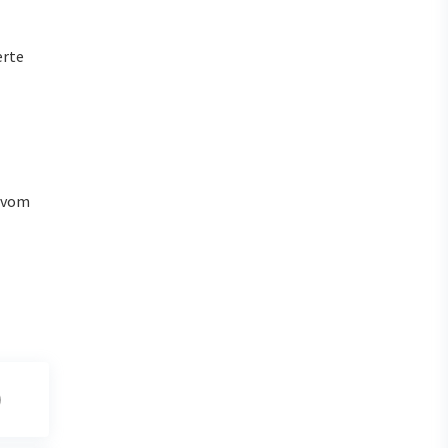
erte
u vom