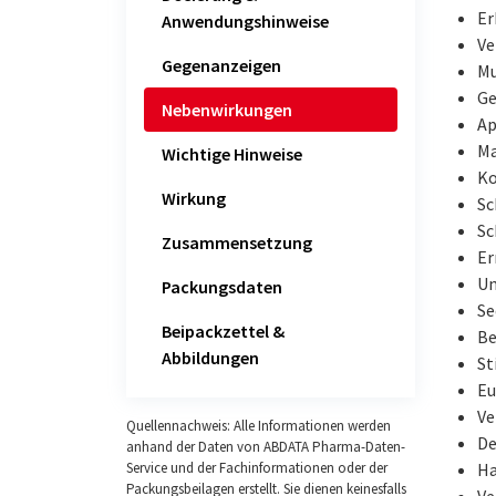
Er
Anwendungshinweise
Ve
Gegenanzeigen
Mu
Ge
Nebenwirkungen
Ap
Ma
Wichtige Hinweise
Ko
Wirkung
Sc
Sc
Zusammensetzung
Er
Un
Packungsdaten
Se
Beipackzettel &
B
Abbildungen
St
Eu
V
Quellennachweis: Alle Informationen werden
De
anhand der Daten von ABDATA Pharma-Daten-
Ha
Service und der Fachinformationen oder der
Packungsbeilagen erstellt. Sie dienen keinesfalls
Ve