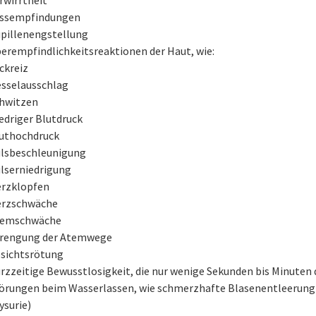
ssempfindungen
pillenengstellung
erempfindlichkeitsreaktionen der Haut, wie:
ckreiz
sselausschlag
hwitzen
edriger Blutdruck
uthochdruck
lsbeschleunigung
lserniedrigung
rzklopfen
rzschwäche
temschwäche
rengung der Atemwege
sichtsrötung
rzzeitige Bewusstlosigkeit, die nur wenige Sekunden bis Minuten 
örungen beim Wasserlassen, wie schmerzhafte Blasenentleerung
ysurie)