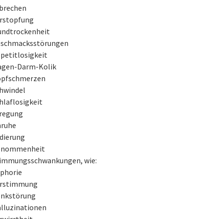
brechen
rstopfung
ndtrockenheit
schmacksstörungen
petitlosigkeit
gen-Darm-Kolik
pfschmerzen
hwindel
hlaflosigkeit
regung
ruhe
dierung
enommenheit
immungsschwankungen, wie:
phorie
erstimmung
nkstörung
lluzinationen
rwirrtheit