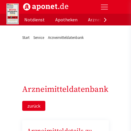
aponet.de - Das offizielle Gesundheitsportal der de
Notdienst
Apotheken
Arzneimitteldatenb
Start
Service
Arzneimitteldatenbank
Arzneimitteldatenbank
zurück