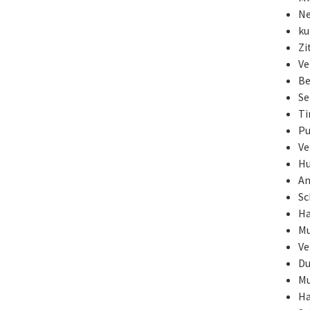
Ne
ku
Zi
Ve
Be
Se
Ti
Pu
Ve
Hu
An
Sc
Ha
Mu
Ve
Du
Mu
Ha