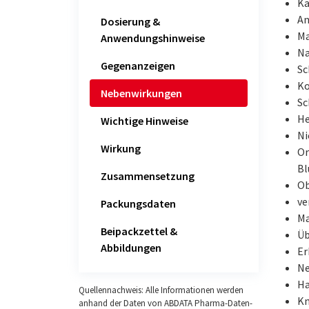
Ka
An
Dosierung &
M
Anwendungshinweise
N
Gegenanzeigen
Sc
Ko
Nebenwirkungen
Sc
He
Wichtige Hinweise
Ni
Wirkung
Or
Bl
Zusammensetzung
Ob
ve
Packungsdaten
Ma
Beipackzettel &
Üb
Abbildungen
Er
Ne
Ha
Quellennachweis: Alle Informationen werden
Kn
anhand der Daten von ABDATA Pharma-Daten-