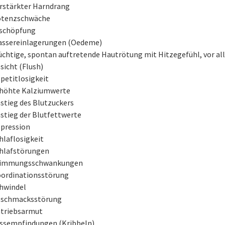
rstärkter Harndrang
tenzschwäche
schöpfung
ssereinlagerungen (Oedeme)
üchtige, spontan auftretende Hautrötung mit Hitzegefühl, vor a
sicht (Flush)
petitlosigkeit
höhte Kalziumwerte
stieg des Blutzuckers
stieg der Blutfettwerte
pression
hlaflosigkeit
hlafstörungen
timmungsschwankungen
ordinationsstörung
hwindel
schmacksstörung
triebsarmut
ssempfindungen (Kribbeln)