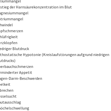
liummangel
stieg der Harnsäurekonzentration im Blut
agnesiummangel
atriummangel
hwindel
pfschmerzen
hläfrigkeit
rzklopfen
edriger Blutdruck
thostatische Hypotonie (Kreislaufstörungen aufgrund niedrigen
utdrucks)
erbauchschmerzen
rminderter Appetit
gen-Darm-Beschwerden
elkeit
brechen
sselsucht
utausschlag
öchelschwellung