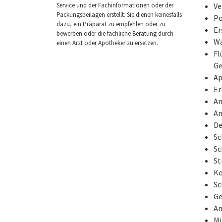
Ve
Service und der Fachinformationen oder der
Packungsbeilagen erstellt. Sie dienen keinesfalls
Po
dazu, ein Präparat zu empfehlen oder zu
Er
bewerben oder die fachliche Beratung durch
Wa
einen Arzt oder Apotheker zu ersetzen.
Fl
Ge
Ap
Er
An
An
De
Sc
Sc
S
Ko
Sc
Ge
An
Mi