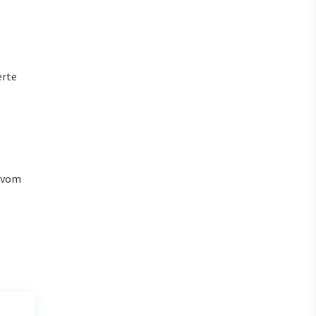
erte
u vom