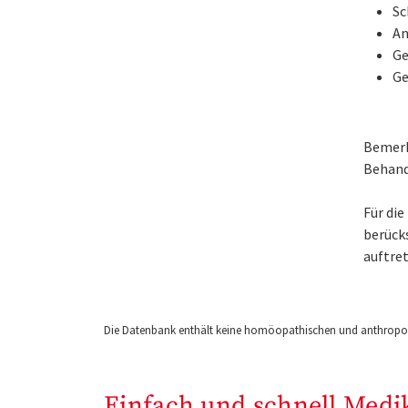
Sc
An
Ge
Ge
Bemerk
Behand
Für di
berück
auftret
Die Datenbank enthält keine homöopathischen und anthropos
Einfach und schnell Medi