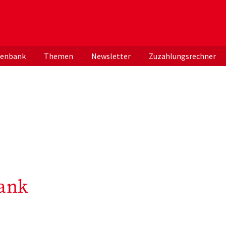
er deutschen ApothekerInnen
tenbank
Themen
Newsletter
Zuzahlungsrechner
ank