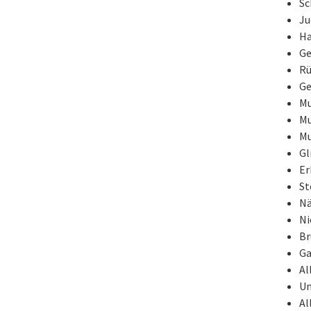
Sc
Ju
Ha
Ge
Rü
Ge
Mu
Mu
Mu
Gl
Er
St
Nä
Ni
Br
Ga
Al
Un
Al