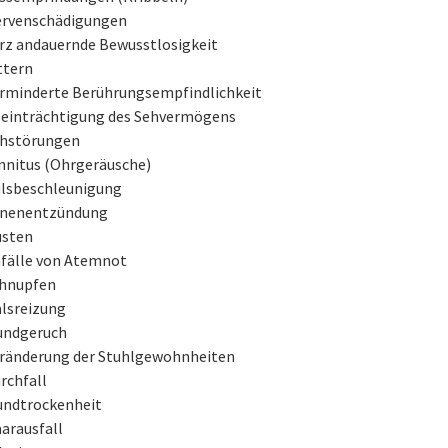
rvenschädigungen
rz andauernde Bewusstlosigkeit
ttern
rminderte Berührungsempfindlichkeit
einträchtigung des Sehvermögens
hstörungen
nnitus (Ohrgeräusche)
lsbeschleunigung
nenentzündung
sten
fälle von Atemnot
hnupfen
lsreizung
ndgeruch
ränderung der Stuhlgewohnheiten
rchfall
ndtrockenheit
arausfall