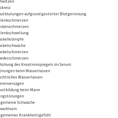
hwitzen
ckreiz
utblutungen aufgrund gestörter Blutgerinnung
lenkschmerzen
ckenschmerzen
lenkschwellung
skelkrämpfe
skelschwäche
skelschmerzen
iederschmerzen
höhung des Kreatininspiegels im Serum
örungen beim Wasserlassen
chtliches Wasserlassen
erenversagen
ustbildung beim Mann
ngstörungen
lgemeine Schwäche
wohlsein
lgemeines Krankheitsgefühl