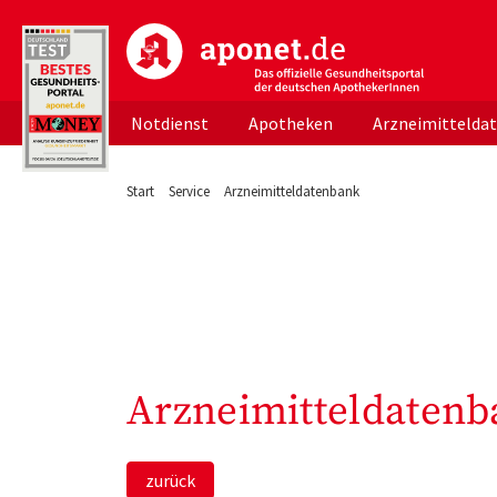
aponet.de - Das offizielle Gesundheitsportal d
Notdienst
Apotheken
Arzneimittelda
Start
Service
Arzneimitteldatenbank
Arzneimitteldatenb
zurück