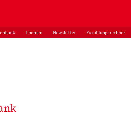
er deutschen ApothekerInnen
tenbank
Themen
Newsletter
Zuzahlungsrechner
ank