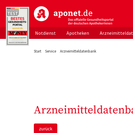
aponet.de - Das offizielle Gesundheitsportal d
Notdienst
Apotheken
Arzneimittelda
Start
Service
Arzneimitteldatenbank
Arzneimitteldatenb
zurück