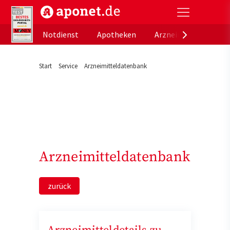
aponet.de - Das offizielle Gesundheitsportal der de
Notdienst
Apotheken
Arzneimitteldatenb
Start
Service
Arzneimitteldatenbank
Arzneimitteldatenbank
zurück