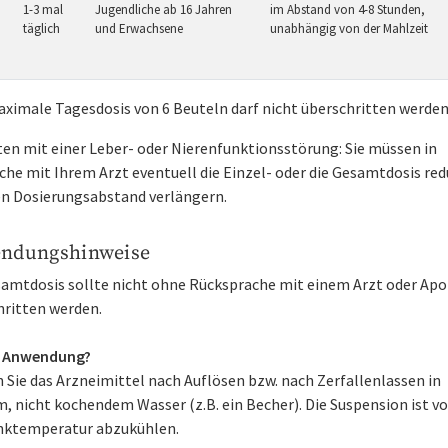
1-3 mal
Jugendliche ab 16 Jahren
im Abstand von 4-8 Stunden,
täglich
und Erwachsene
unabhängig von der Mahlzeit
aximale Tagesdosis von 6 Beuteln darf nicht überschritten werden
ten mit einer Leber- oder Nierenfunktionsstörung: Sie müssen in
he mit Ihrem Arzt eventuell die Einzel- oder die Gesamtdosis red
en Dosierungsabstand verlängern.
ndungshinweise
samtdosis sollte nicht ohne Rücksprache mit einem Arzt oder Ap
hritten werden.
r Anwendung?
 Sie das Arzneimittel nach Auflösen bzw. nach Zerfallenlassen in
, nicht kochendem Wasser (z.B. ein Becher). Die Suspension ist v
inktemperatur abzukühlen.