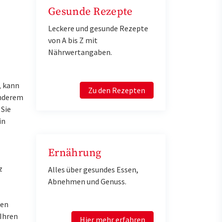
Gesunde Rezepte
Leckere und gesunde Rezepte
von A bis Z mit
Nährwertangaben.
, kann
Zu den Rezepten
anderem
 Sie
in
Ernährung
z
Alles über gesundes Essen,
Abnehmen und Genuss.
ren
 Ihren
Hier mehr erfahren