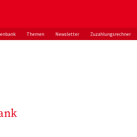
er deutschen ApothekerInnen
tenbank
Themen
Newsletter
Zuzahlungsrechner
ank