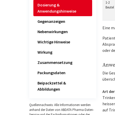
1-2
Dosierung &
Beutel
Anwendungshinweise
Gegenanzeigen
Eine m
Nebenwirkungen
Patien
Wichtige Hinweise
Absprac
oder d
Wirkung
Zusammensetzung
Anwe
Packungsdaten
Die Ge
übersc
Beipackzettel &
Abbildungen
Art de
Trinken
heissem
Quellennachweis: Alle Informationen werden
auf Tr
anhand der Daten von ABDATA Pharma-Daten-
Service und der Fachinformationen oder der