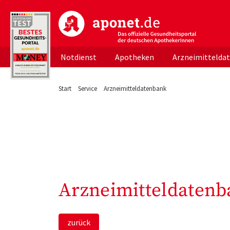
aponet.de - Das offizielle Gesundheitsportal d
Notdienst
Apotheken
Arzneimittelda
Start
Service
Arzneimitteldatenbank
Arzneimitteldatenb
zurück