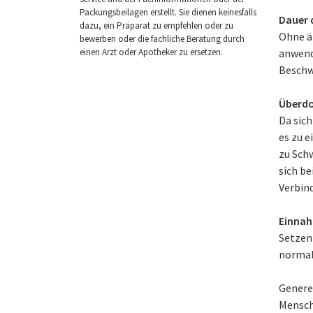
Packungsbeilagen erstellt. Sie dienen keinesfalls
Dauer 
dazu, ein Präparat zu empfehlen oder zu
Ohne är
bewerben oder die fachliche Beratung durch
anwend
einen Arzt oder Apotheker zu ersetzen.
Beschw
Überdo
Da sic
es zu 
zu Sch
sich b
Verbin
Einnah
Setzen
normal
Generel
Mensch