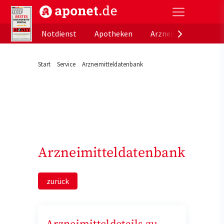
aponet.de - Das offizielle Gesundheitsportal der de
Notdienst
Apotheken
Arzneimitteldatenb
Start
Service
Arzneimitteldatenbank
Arzneimitteldatenbank
zurück