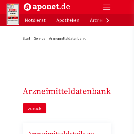
aponet.de - Das offizielle Gesundheitsportal der de
Notdienst
Apotheken
Arzneimitteldatenb
Start
Service
Arzneimitteldatenbank
Arzneimitteldatenbank
zurück