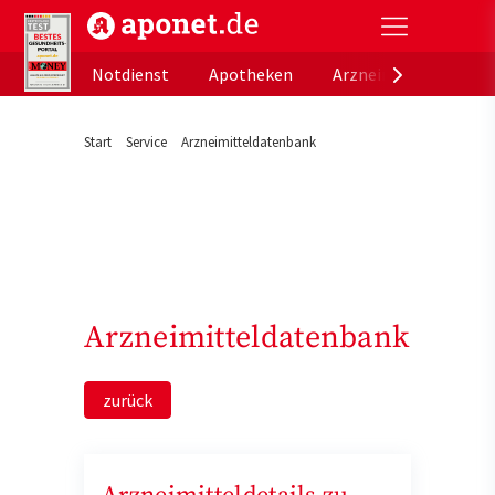
aponet.de - Das offizielle Gesundheitsportal der de
Notdienst
Apotheken
Arzneimitteldatenb
Start
Service
Arzneimitteldatenbank
Arzneimitteldatenbank
zurück