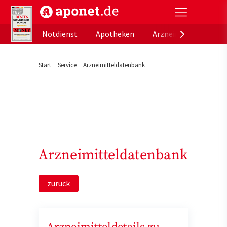
aponet.de - Das offizielle Gesundheitsportal der de
Notdienst
Apotheken
Arzneimitteldatenb
Start
Service
Arzneimitteldatenbank
Arzneimitteldatenbank
zurück