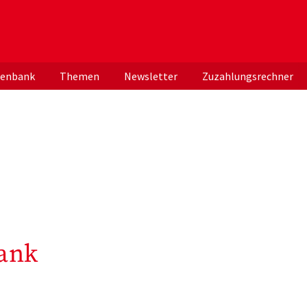
er deutschen ApothekerInnen
tenbank
Themen
Newsletter
Zuzahlungsrechner
ank