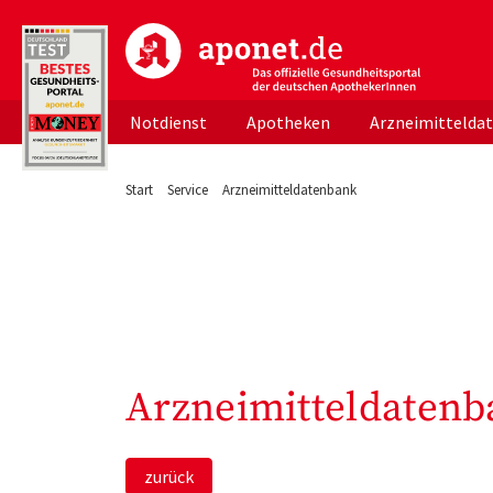
aponet.de - Das offizielle Gesundheitsportal d
Notdienst
Apotheken
Arzneimittelda
Start
Service
Arzneimitteldatenbank
Arzneimitteldatenb
zurück