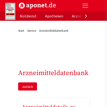
aponet.de - Das offizielle Gesundheitsportal der de
Notdienst
Apotheken
Arzneimitteldatenb
Start
Service
Arzneimitteldatenbank
Arzneimitteldatenbank
zurück