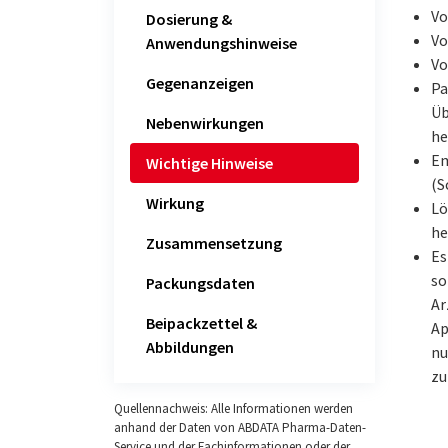
Vo
Dosierung &
Vo
Anwendungshinweise
Vo
Gegenanzeigen
Pa
Üb
Nebenwirkungen
he
Em
Wichtige Hinweise
(S
Wirkung
Lö
he
Zusammensetzung
Es
so
Packungsdaten
Ar
Beipackzettel &
Ap
Abbildungen
nu
zu
Quellennachweis: Alle Informationen werden
anhand der Daten von ABDATA Pharma-Daten-
Service und der Fachinformationen oder der