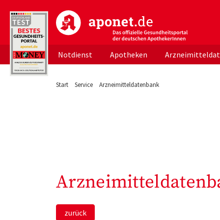
aponet.de - Das offizielle Gesundheitsportal d
Notdienst
Apotheken
Arzneimittelda
Start
Service
Arzneimitteldatenbank
Arzneimitteldatenb
zurück