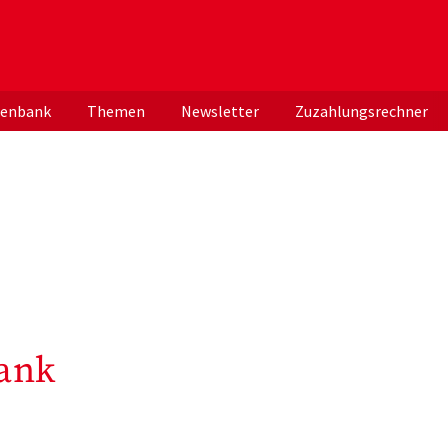
er deutschen ApothekerInnen
tenbank
Themen
Newsletter
Zuzahlungsrechner
ank