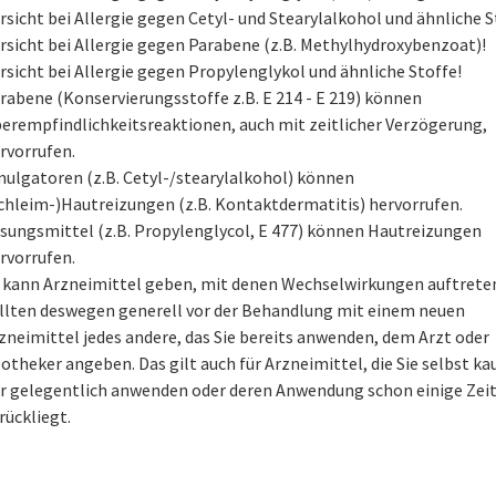
rsicht bei Allergie gegen Cetyl- und Stearylalkohol und ähnliche S
rsicht bei Allergie gegen Parabene (z.B. Methylhydroxybenzoat)!
rsicht bei Allergie gegen Propylenglykol und ähnliche Stoffe!
rabene (Konservierungsstoffe z.B. E 214 - E 219) können
erempfindlichkeitsreaktionen, auch mit zeitlicher Verzögerung,
rvorrufen.
ulgatoren (z.B. Cetyl-/stearylalkohol) können
chleim-)Hautreizungen (z.B. Kontaktdermatitis) hervorrufen.
sungsmittel (z.B. Propylenglycol, E 477) können Hautreizungen
rvorrufen.
 kann Arzneimittel geben, mit denen Wechselwirkungen auftreten
llten deswegen generell vor der Behandlung mit einem neuen
zneimittel jedes andere, das Sie bereits anwenden, dem Arzt oder
otheker angeben. Das gilt auch für Arzneimittel, die Sie selbst ka
r gelegentlich anwenden oder deren Anwendung schon einige Zei
rückliegt.