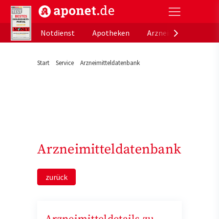
aponet.de - Das offizielle Gesundheitsportal der de
Notdienst
Apotheken
Arzneimitteldatenb
Start
Service
Arzneimitteldatenbank
Arzneimitteldatenbank
zurück