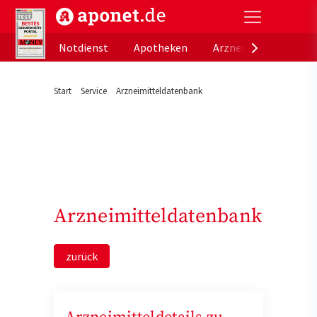
aponet.de - Das offizielle Gesundheitsportal der de
Notdienst
Apotheken
Arzneimitteldatenb
Start
Service
Arzneimitteldatenbank
Arzneimitteldatenbank
zurück