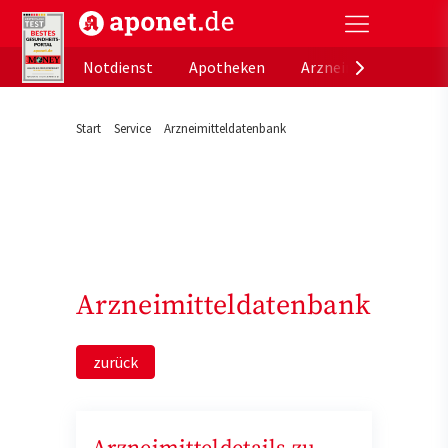
aponet.de - Das offizielle Gesundheitsportal der de
Notdienst
Apotheken
Arzneimitteldatenb
Start
Service
Arzneimitteldatenbank
Arzneimitteldatenbank
zurück