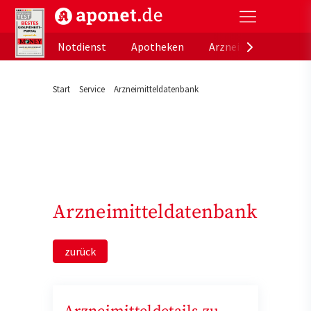
aponet.de - Das offizielle Gesundheitsportal der de
Notdienst
Apotheken
Arzneimitteldatenb
Start
Service
Arzneimitteldatenbank
Arzneimitteldatenbank
zurück