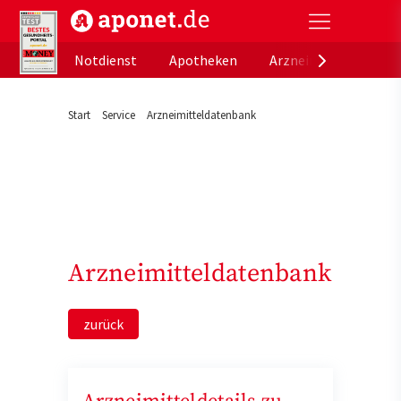
aponet.de - Das offizielle Gesundheitsportal der de
Notdienst
Apotheken
Arzneimitteldatenb
Start
Service
Arzneimitteldatenbank
Arzneimitteldatenbank
zurück