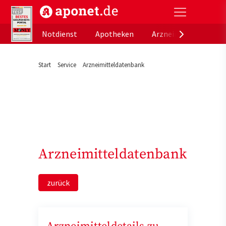
aponet.de - Das offizielle Gesundheitsportal der de
Notdienst
Apotheken
Arzneimitteldatenb
Start
Service
Arzneimitteldatenbank
Arzneimitteldatenbank
zurück