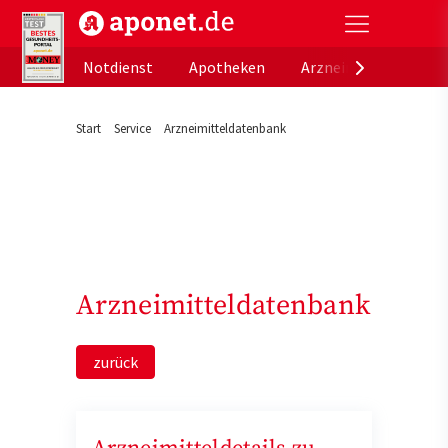
aponet.de - Das offizielle Gesundheitsportal der de
Notdienst
Apotheken
Arzneimitteldatenb
Start
Service
Arzneimitteldatenbank
Arzneimitteldatenbank
zurück