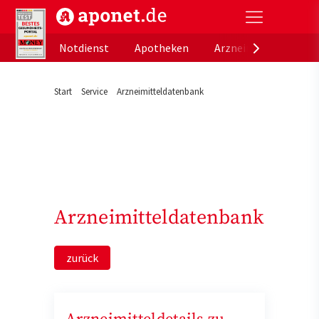
aponet.de - Das offizielle Gesundheitsportal der de
Notdienst
Apotheken
Arzneimitteldatenb
Start
Service
Arzneimitteldatenbank
Arzneimitteldatenbank
zurück