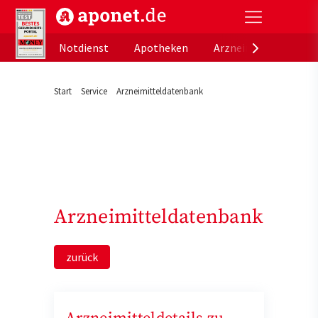
aponet.de - Das offizielle Gesundheitsportal der de
Notdienst
Apotheken
Arzneimitteldatenb
Start
Service
Arzneimitteldatenbank
Arzneimitteldatenbank
zurück