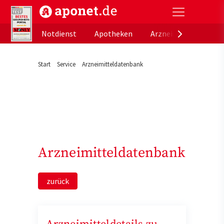
aponet.de - Das offizielle Gesundheitsportal der de
Notdienst
Apotheken
Arzneimitteldatenb
Start
Service
Arzneimitteldatenbank
Arzneimitteldatenbank
zurück