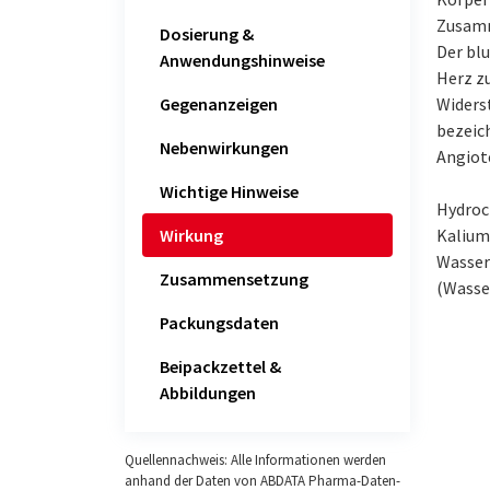
Zusamm
Dosierung &
Der bl
Anwendungshinweise
Herz z
Gegenanzeigen
Widers
bezeic
Nebenwirkungen
Angiot
Wichtige Hinweise
Hydroch
Wirkung
Kalium
Wasser
Zusammensetzung
(Wasse
Packungsdaten
Beipackzettel &
Abbildungen
Quellennachweis: Alle Informationen werden
anhand der Daten von ABDATA Pharma-Daten-