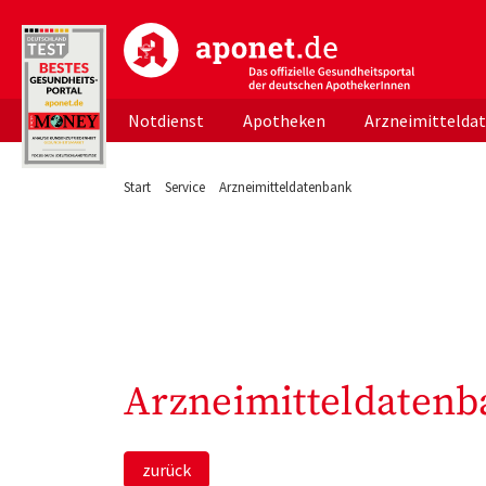
aponet.de - Das offizielle Gesundheitsportal d
Notdienst
Apotheken
Arzneimittelda
Start
Service
Arzneimitteldatenbank
Arzneimitteldatenb
zurück