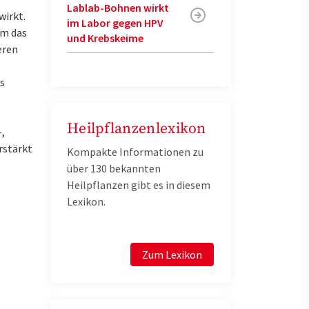
Lablab-Bohnen wirkt
irkt.
im Labor gegen HPV
um das
und Krebskeime
eren
s
Heilpflanzenlexikon
,
rstärkt
Kompakte Informationen zu
über 130 bekannten
Heilpflanzen gibt es in diesem
Lexikon.
Zum Lexikon