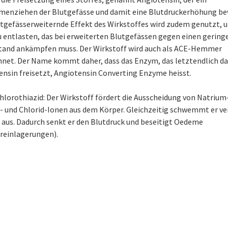
enziehen der Blutgefässe und damit eine Blutdruckerhöhung bew
utgefässerweiternde Effekt des Wirkstoffes wird zudem genutzt, 
u entlasten, das bei erweiterten Blutgefässen gegen einen gering
tand ankämpfen muss. Der Wirkstoff wird auch als ACE-Hemmer
hnet. Der Name kommt daher, dass das Enzym, das letztendlich da
ensin freisetzt, Angiotensin Converting Enzyme heisst.
lorothiazid: Der Wirkstoff fördert die Ausscheidung von Natrium-
- und Chlorid-Ionen aus dem Körper. Gleichzeitig schwemmt er ve
 aus. Dadurch senkt er den Blutdruck und beseitigt Oedeme
reinlagerungen).