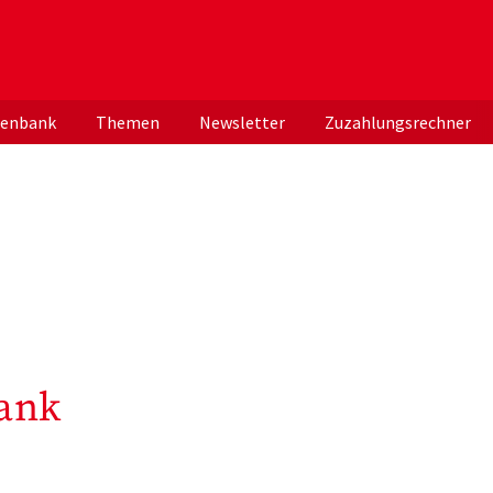
er deutschen ApothekerInnen
tenbank
Themen
Newsletter
Zuzahlungsrechner
ank