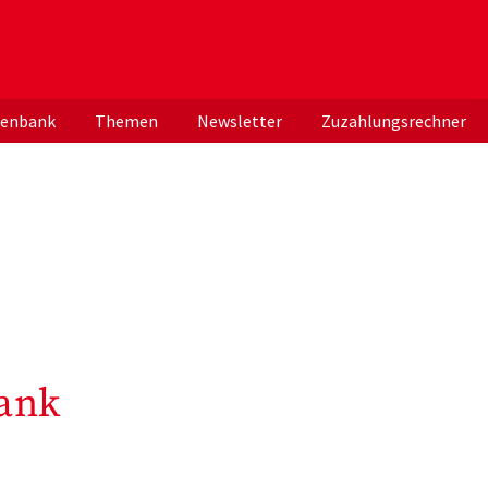
er deutschen ApothekerInnen
tenbank
Themen
Newsletter
Zuzahlungsrechner
ank