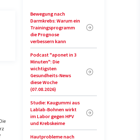
Bewegung nach
Darmkrebs: Warum ein
Trainingsprogramm
die Prognose
verbessern kann
Podcast "aponet in 3
Minuten": Die
wichtigsten
Gesundheits-News
diese Woche
(07.08.2026)
Studie: Kaugummi aus
Lablab-Bohnen wirkt
im Labor gegen HPV
Die
und Krebskeime
rz
f
Hautprobleme nach