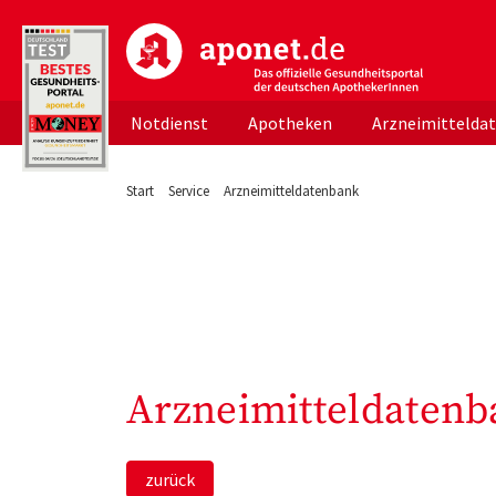
aponet.de - Das offizielle Gesundheitsportal d
Notdienst
Apotheken
Arzneimittelda
Start
Service
Arzneimitteldatenbank
Arzneimitteldatenb
zurück