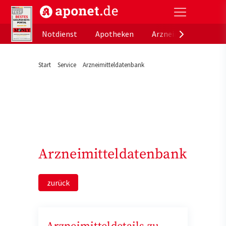
aponet.de - Das offizielle Gesundheitsportal der de
Notdienst
Apotheken
Arzneimitteldatenb
Start
Service
Arzneimitteldatenbank
Arzneimitteldatenbank
zurück