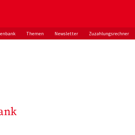
er deutschen ApothekerInnen
tenbank
Themen
Newsletter
Zuzahlungsrechner
ank