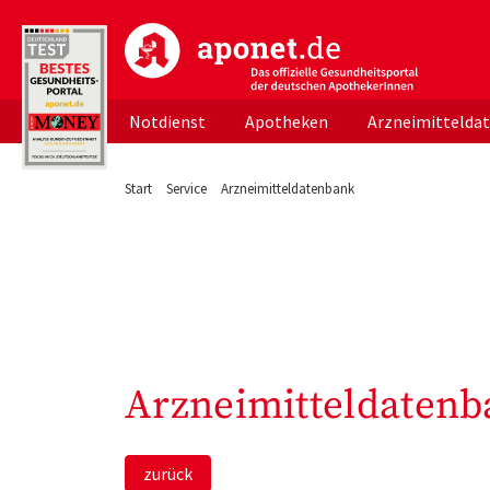
aponet.de - Das offizielle Gesundheitsportal d
Notdienst
Apotheken
Arzneimittelda
Start
Service
Arzneimitteldatenbank
Arzneimitteldatenb
zurück