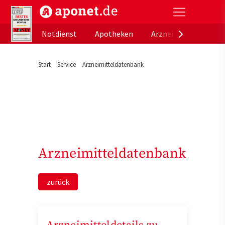
aponet.de - Das offizielle Gesundheitsportal der de
Notdienst
Apotheken
Arzneimitteldatenb
Start
Service
Arzneimitteldatenbank
Arzneimitteldatenbank
zurück