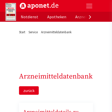
aponet.de - Das offizielle Gesundheitsportal der de
Notdienst
Apotheken
Arzneimitteldatenb
Start
Service
Arzneimitteldatenbank
Arzneimitteldatenbank
zurück