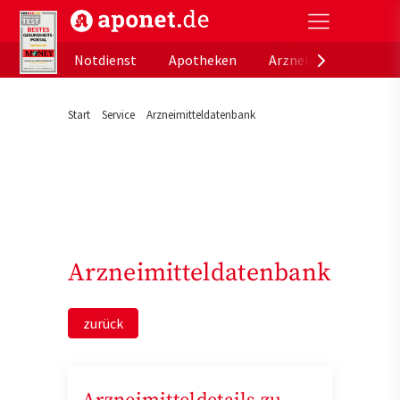
aponet.de - Das offizielle Gesundheitsportal der de
Notdienst
Apotheken
Arzneimitteldatenb
Start
Service
Arzneimitteldatenbank
Arzneimitteldatenbank
zurück