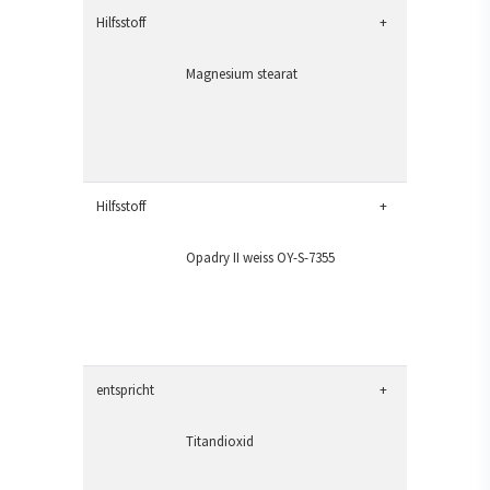
Hilfsstoff
+
Magnesium stearat
Hilfsstoff
+
Opadry II weiss OY-S-7355
entspricht
+
Titandioxid