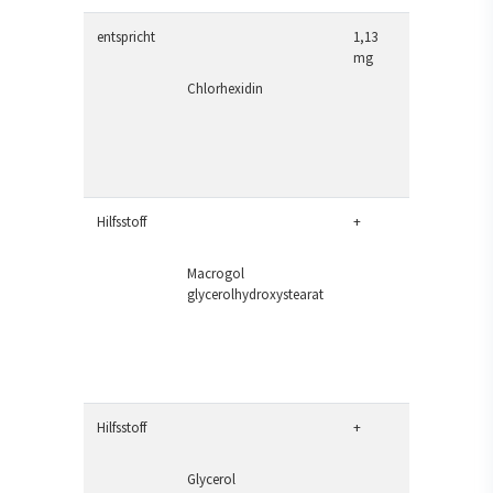
entspricht
1,13
mg
Chlorhexidin
Hilfsstoff
+
Macrogol
glycerolhydroxystearat
Hilfsstoff
+
Glycerol