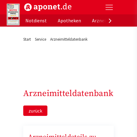
aponet.de - Das offizielle Gesundheitsportal der de
Notdienst
Apotheken
Arzneimitteldatenb
Start
Service
Arzneimitteldatenbank
Arzneimitteldatenbank
zurück