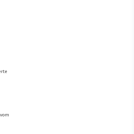
erte
u vom