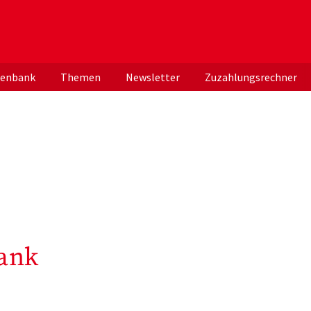
er deutschen ApothekerInnen
tenbank
Themen
Newsletter
Zuzahlungsrechner
ank