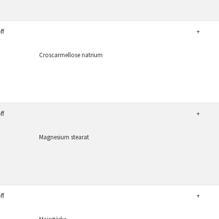
ff
+
Croscarmellose natrium
ff
+
Magnesium stearat
ff
+