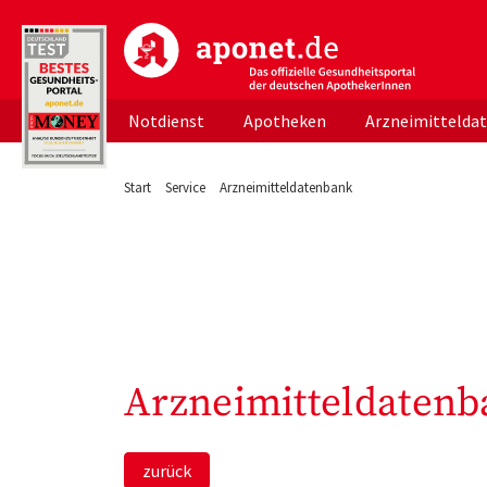
aponet.de - Das offizielle Gesundheitsportal d
Notdienst
Apotheken
Arzneimittelda
Start
Service
Arzneimitteldatenbank
Arzneimitteldatenb
zurück