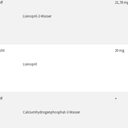
ff
21,78 m
Lisinopril-2-Wasser
icht
20 mg
Lisinopril
ff
+
Calciumhydrogenphosphat-2-Wasser