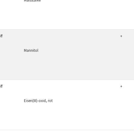
Maisstärke
ff
+
Mannitol
ff
+
Eisen(III)-oxid, rot