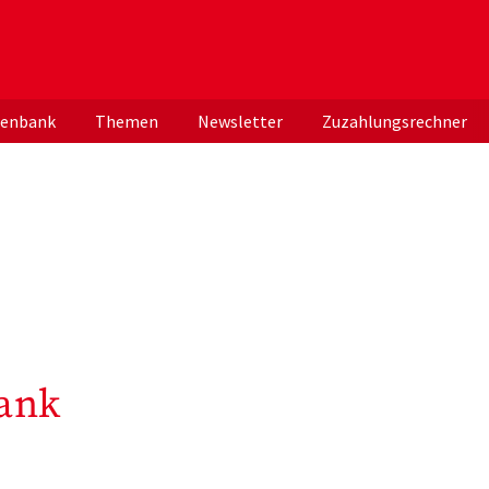
er deutschen ApothekerInnen
tenbank
Themen
Newsletter
Zuzahlungsrechner
ank