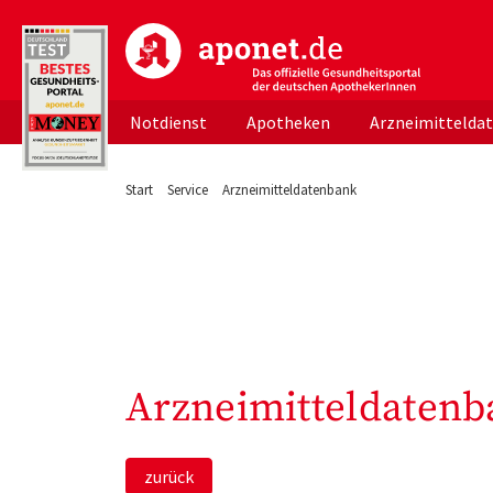
aponet.de - Das offizielle Gesundheitsportal d
Notdienst
Apotheken
Arzneimittelda
Start
Service
Arzneimitteldatenbank
Arzneimitteldatenb
zurück