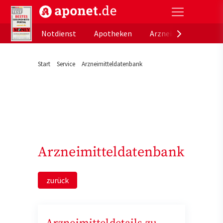
aponet.de - Das offizielle Gesundheitsportal der de
Notdienst
Apotheken
Arzneimitteldatenb
Start
Service
Arzneimitteldatenbank
Arzneimitteldatenbank
zurück